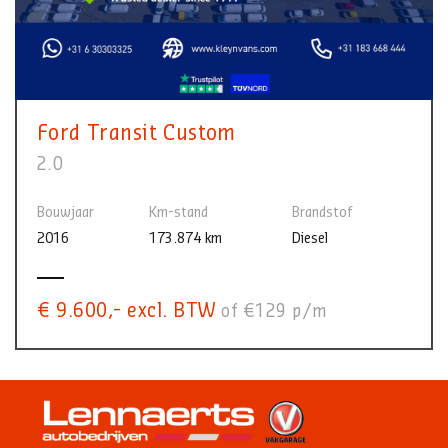
Ford Transit Custom
2.0
Bouwjaar
Km-stand
Brandstof
2016
173.874 km
Diesel
€ 9.600,- excl. BTW
of €129 p/m