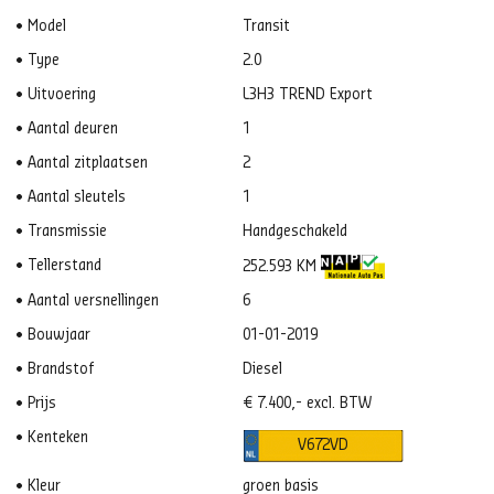
Model
Transit
Type
2.0
Uitvoering
L3H3 TREND Export
Aantal deuren
1
Aantal zitplaatsen
2
Aantal sleutels
1
Transmissie
Handgeschakeld
Tellerstand
252.593 KM
Aantal versnellingen
6
Bouwjaar
01-01-2019
Brandstof
Diesel
Prijs
€ 7.400,- excl. BTW
Kenteken
V672VD
Kleur
groen basis