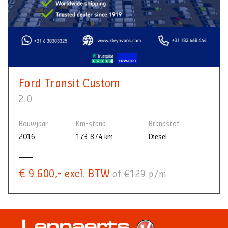
Ford Transit Custom
2.0
Bouwjaar
Km-stand
Brandstof
2016
173.874 km
Diesel
€ 9.600,- excl. BTW
of €129 p/m