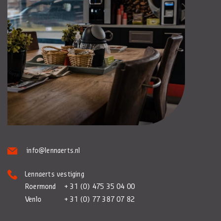
info@lennaerts.nl
Lennaerts vestiging
Roermond
+ 31 (0) 475 35 04 00
Venlo
+ 31 (0) 77 387 07 82