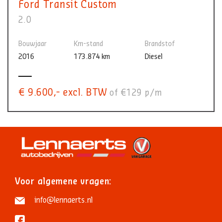
Ford Transit Custom
2.0
Bouwjaar
Km-stand
Brandstof
2016
173.874 km
Diesel
€ 9.600,- excl. BTW
of €129 p/m
Voor algemene vragen:
info@lennaerts.nl