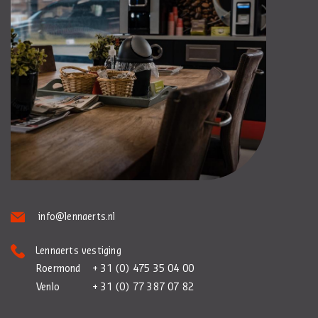
info@lennaerts.nl
Lennaerts vestiging
Roermond
+ 31 (0) 475 35 04 00
Venlo
+ 31 (0) 77 387 07 82