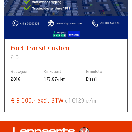
Ford Transit Custom
2.0
Bouwjaar
Km-stand
Brandstof
2016
173.874 km
Diesel
€ 9.600,- excl. BTW
of €129 p/m