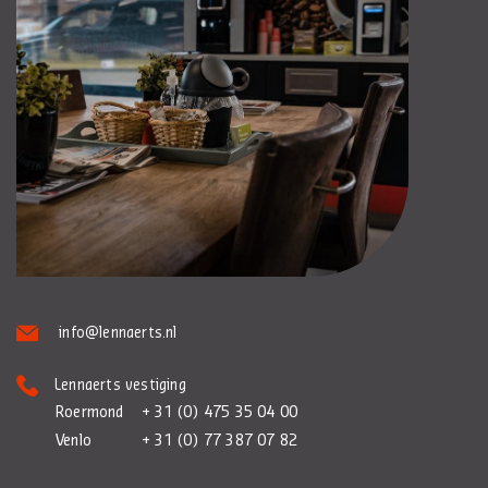
info@lennaerts.nl
Lennaerts vestiging
Roermond
+ 31 (0) 475 35 04 00
Venlo
+ 31 (0) 77 387 07 82