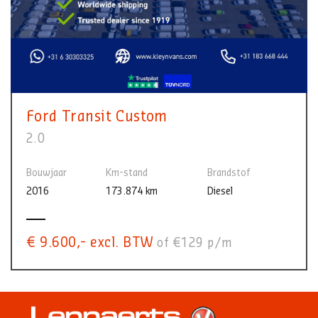
Ford Transit Custom
2.0
Bouwjaar
Km-stand
Brandstof
2016
173.874 km
Diesel
€ 9.600,- excl. BTW
of €129 p/m