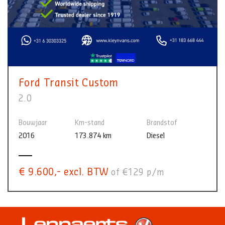
Ford Transit Custom
2.0
Bouwjaar
Km-stand
Brandstof
2016
173.874 km
Diesel
€ 9.600,- excl. BTW
of €129 p/m