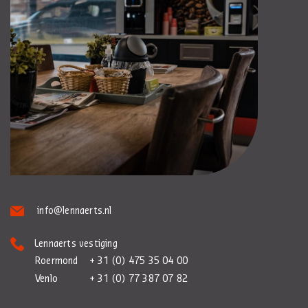
info@lennaerts.nl
Lennaerts vestiging
Roermond
+ 31 (0) 475 35 04 00
Venlo
+ 31 (0) 77 387 07 82