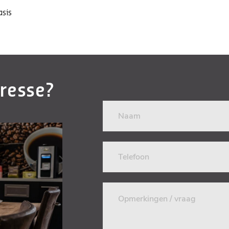
asis
eresse?