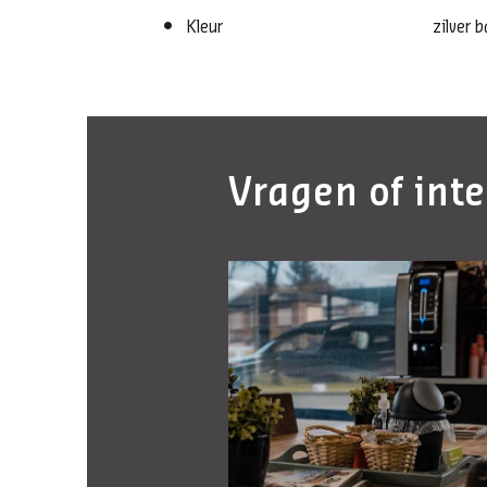
Kleur
zilver b
Vragen of int