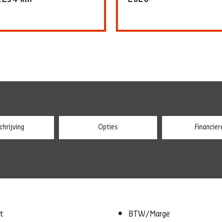
hrijving
Opties
Financier
t
BTW/Marge