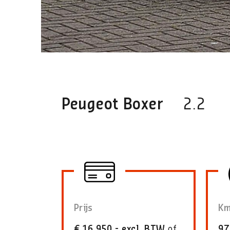
Peugeot Boxer
2.2
Prijs
Km
€ 16.950,- excl. BTW
of
97