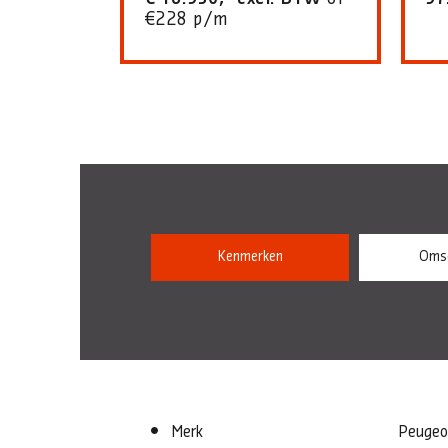
€228 p/m
Kenmerken
Omsc
Merk
Peugeo