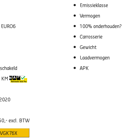
Emissieklasse
Vermogen
C EURO6
100% onderhouden?
Carrosserie
Gewicht
Laadvermogen
schakeld
APK
4 KM
-2020
50,- excl. BTW
VGK76X