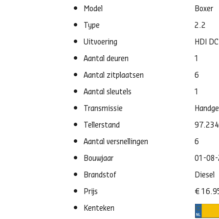
Model
Boxer
Type
2.2
Uitvoering
HDI D
Aantal deuren
1
Aantal zitplaatsen
6
Aantal sleutels
1
Transmissie
Handge
Tellerstand
97.23
Aantal versnellingen
6
Bouwjaar
01-08
Brandstof
Diesel
Prijs
€ 16.9
Kenteken