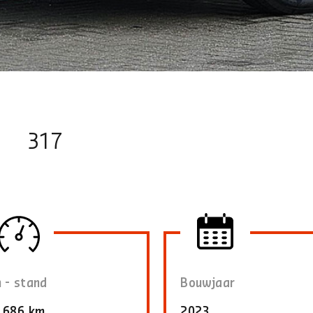
r
317
 - stand
Bouwjaar
.686 km
2023