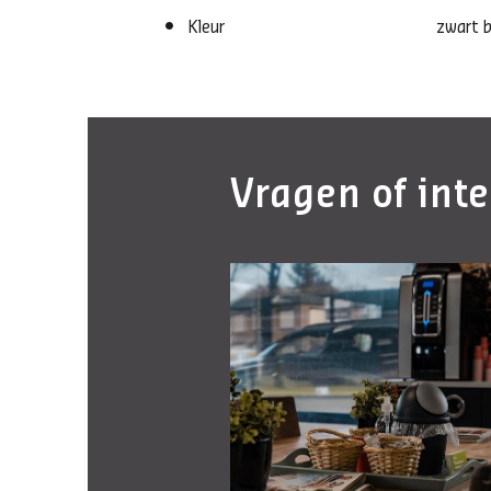
Kleur
zwart b
Vragen of int