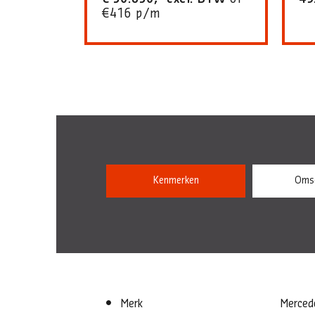
€416 p/m
Kenmerken
Omsc
Merk
Merced