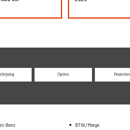
hrijving
Opties
Financier
es-Benz
BTW/Marge