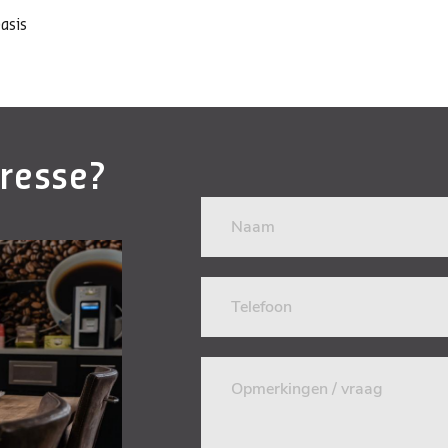
asis
eresse?