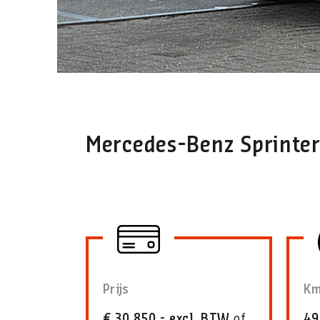
Mercedes-Benz Sprinte
Prijs
Km
€ 30.850,- excl. BTW
of
49