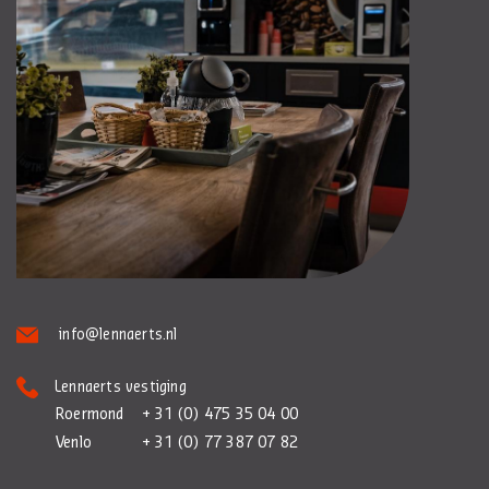
info@lennaerts.nl
Lennaerts vestiging
Roermond
+ 31 (0) 475 35 04 00
Venlo
+ 31 (0) 77 387 07 82