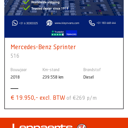
Mercedes-Benz Sprinter
516
Bouwjaar
Km-stand
Brandstof
2018
239.558 km
Diesel
€ 19.950,- excl. BTW
of €269 p/m