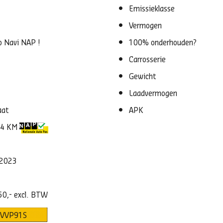
Emissieklasse
Vermogen
o Navi NAP !
100% onderhouden?
Carrosserie
Gewicht
Laadvermogen
aat
APK
94 KM
-2023
50,- excl. BTW
VVP91S