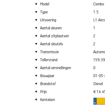
Model
Combo
Type
1.5
Uitvoering
L1 Airc
Aantal deuren
1
Aantal zitplaatsen
2
Aantal sleutels
2
Transmissie
Autom
Tellerstand
159.3
Aantal versnellingen
0
Bouwjaar
01-05
Brandstof
Diesel
Prijs
€ 14.4
Kenteken