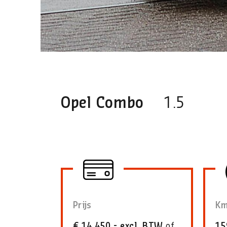
Opel Combo
1.5
Prijs
Km
€ 14.450,- excl. BTW
of
15