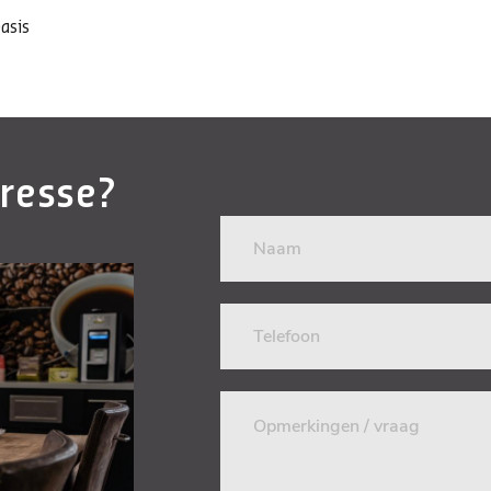
asis
eresse?