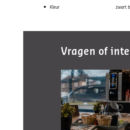
Kleur
zwart b
Vragen of int