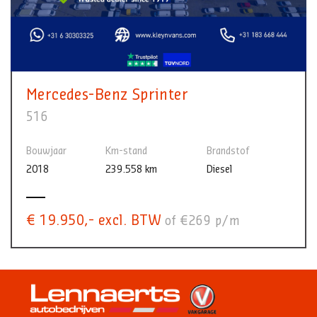
Mercedes-Benz Sprinter
516
Bouwjaar
Km-stand
Brandstof
2018
239.558 km
Diesel
€ 19.950,- excl. BTW
of €269 p/m