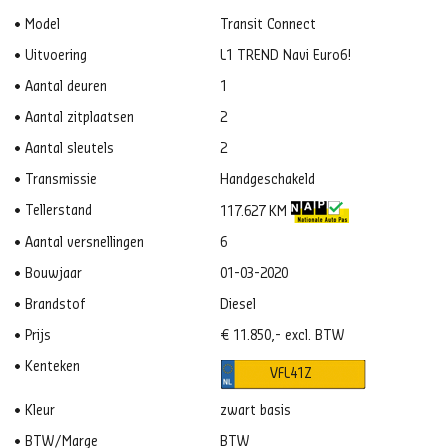
Model
Transit Connect
Uitvoering
L1 TREND Navi Euro6!
Aantal deuren
1
Aantal zitplaatsen
2
Aantal sleutels
2
Transmissie
Handgeschakeld
Tellerstand
117.627 KM
Aantal versnellingen
6
Bouwjaar
01-03-2020
Brandstof
Diesel
Prijs
€ 11.850,- excl. BTW
Kenteken
VFL41Z
Kleur
zwart basis
BTW/Marge
BTW