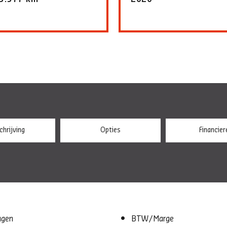
hrijving
Opties
Financier
agen
BTW/Marge