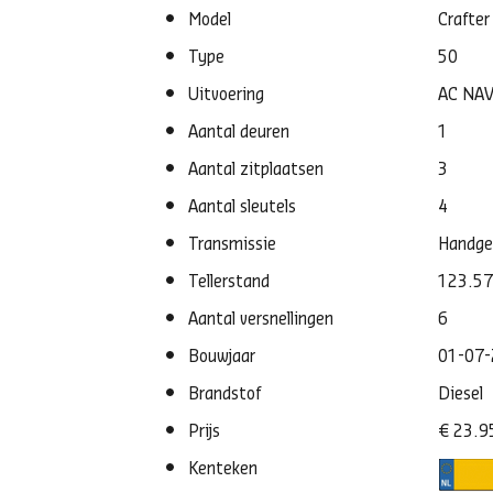
Model
Crafter
Type
50
Uitvoering
AC NAV
Aantal deuren
1
Aantal zitplaatsen
3
Aantal sleutels
4
Transmissie
Handge
Tellerstand
123.5
Aantal versnellingen
6
Bouwjaar
01-07
Brandstof
Diesel
Prijs
€ 23.9
Kenteken