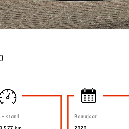
0
 - stand
Bouwjaar
3.577 km
2020