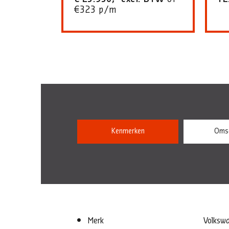
€323 p/m
Kenmerken
Omsc
Merk
Volksw