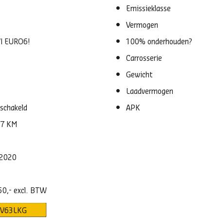
Emissieklasse
Vermogen
I EURO6!
100% onderhouden?
Carrosserie
Gewicht
Laadvermogen
schakeld
APK
77 KM
-2020
50,- excl. BTW
V63LKG