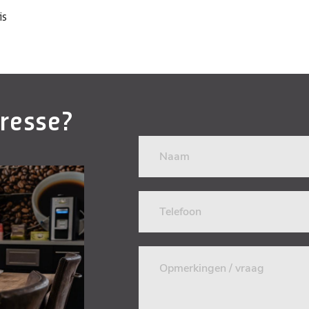
is
eresse?