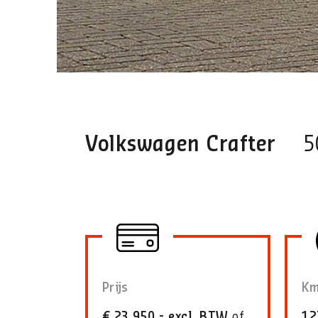
Volkswagen Crafter
5
Prijs
Km
€ 23.950,- excl. BTW
of
12