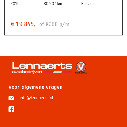
2019
80.507 km
Benzine
€ 19.845,-
of €268 p/m
Voor algemene vragen:
info@lennaerts.nl