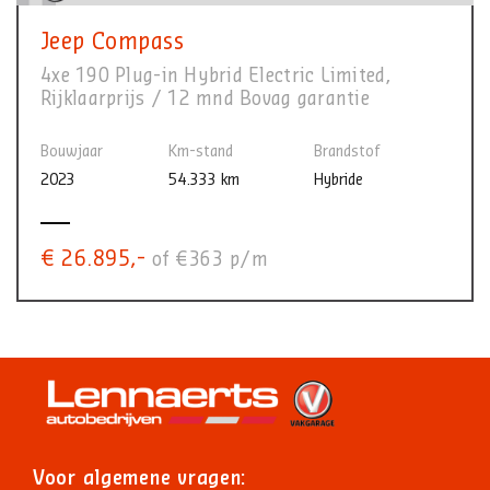
Jeep Compass
4xe 190 Plug-in Hybrid Electric Limited,
Rijklaarprijs / 12 mnd Bovag garantie
Bouwjaar
Km-stand
Brandstof
2023
54.333 km
Hybride
€ 26.895,-
of €363 p/m
Voor algemene vragen: