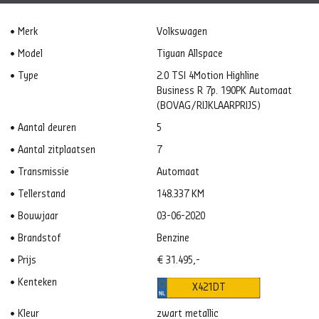
Merk
Volkswagen
Model
Tiguan Allspace
Type
2.0 TSI 4Motion Highline
Business R 7p. 190PK Automaat
(BOVAG/RIJKLAARPRIJS)
Aantal deuren
5
Aantal zitplaatsen
7
Transmissie
Automaat
Tellerstand
148.337 KM
Bouwjaar
03-06-2020
Brandstof
Benzine
Prijs
€ 31.495,-
Kenteken
X421DT
Kleur
zwart metallic